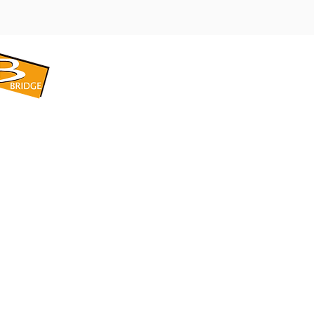
​BRIDGE CORPORATION
​株式会社ブリッジ
〒599-8104 大阪府堺市東区引野町1-5-1
TEL: 072-253-2205 FAX: 072-247-5870
bridge@violet.plala.or.jp
©2022 by 株式会社ブリッジ -