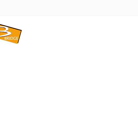
​BRIDGE CORPORATION
​株式会社ブリッジ
〒599-8104 大阪府堺市東区引野町1-5-1
TEL: 072-253-2205 FAX: 072-247-5870
bridge@violet.plala.or.jp
©2022 by 株式会社ブリッジ -