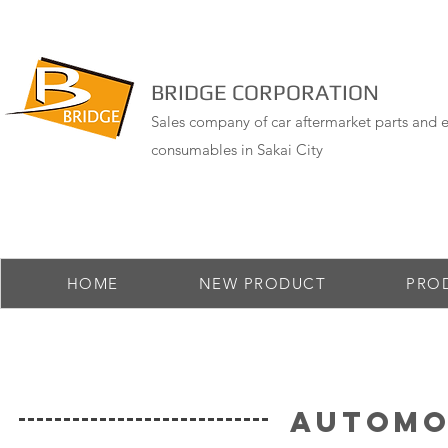
BRIDGE CORPORATION
Sales company of car aftermarket parts and e
consumables in Sakai City
HOME
NEW PRODUCT
PRO
A
utomo