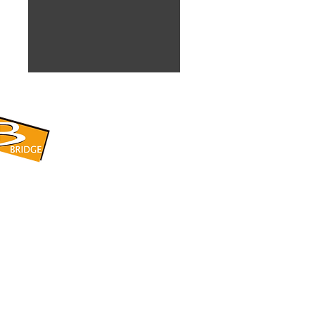
​BRIDGE CORPORATION
​株式会社ブリッジ
〒599-8104 大阪府堺市東区引野町1-5-1
TEL: 072-253-2205 FAX: 072-247-5870
bridge@violet.plala.or.jp
©2022 by 株式会社ブリッジ -