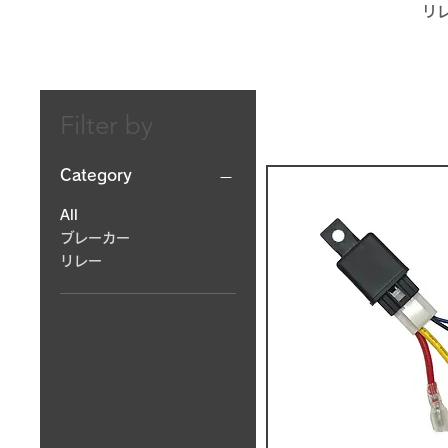
リ
Filter by
Category
All
ブレーカー
リレー