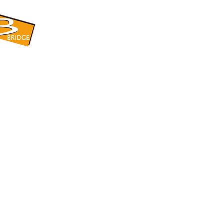
​BRIDGE CORPORATION
​株式会社ブリッジ
〒599-8104 大阪府堺市東区引野町1-5-1
TEL: 072-253-2205 FAX: 072-247-5870
bridge@violet.plala.or.jp
©2022 by 株式会社ブリッジ -