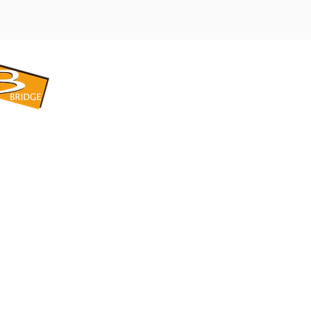
​BRIDGE CORPORATION
​株式会社ブリッジ
〒599-8104 大阪府堺市東区引野町1-5-1
TEL: 072-253-2205 FAX: 072-247-5870
bridge@violet.plala.or.jp
©2022 by 株式会社ブリッジ -