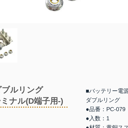
Fダブルリング
■バッテリー電源
ナル(D端子用-)
ダブルリング
●品番：PC-079
●入数：1
●材質：黄銅ス