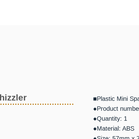
hizzler
■Plastic Mini Sp
●Product numbe
●Quantity: 1
●Material: ABS
●Size: 57mm x