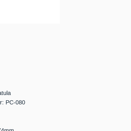
atula
r: PC-080
 74mm