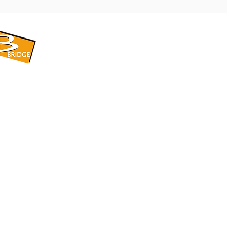
​BRIDGE CORPORATION
​株式会社ブリッジ
〒599-8104 大阪府堺市東区引野町1-5-1
TEL: 072-253-2205 FAX: 072-247-5870
bridge@violet.plala.or.jp
©2022 by 株式会社ブリッジ -