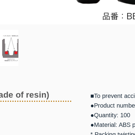
de of resin)
■To prevent acci
●Product numbe
●Quantity: 100
●Material: ABS 
* Packing twistin