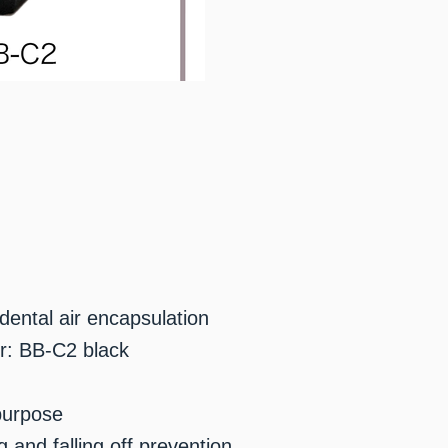
dental air encapsulation
r: BB-C2 black
purpose
g and falling off prevention