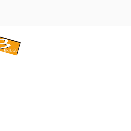
​BRIDGE CORPORATION
​株式会社ブリッジ
〒599-8104 大阪府堺市東区引野町1-5-1
TEL: 072-253-2205 FAX: 072-247-5870
bridge@violet.plala.or.jp
©2022 by 株式会社ブリッジ -