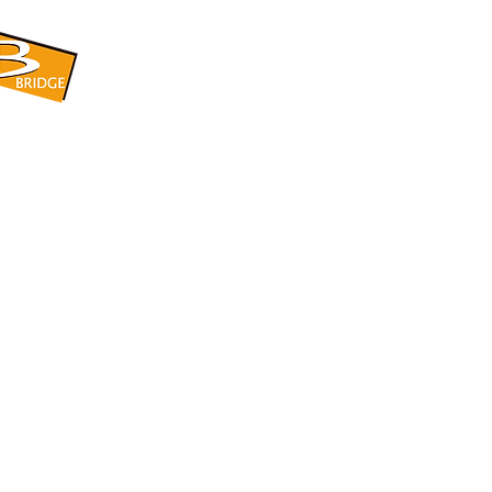
​BRIDGE CORPORATION
​株式会社ブリッジ
〒599-8104 大阪府堺市東区引野町1-5-1
TEL: 072-253-2205 FAX: 072-247-5870
bridge@violet.plala.or.jp
©2022 by 株式会社ブリッジ -