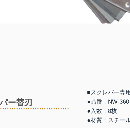
■スクレパー専
パー替刃
●品番：NW-360
●入数：8枚
●材質：スチー