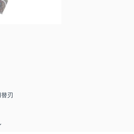
用替刃
ル