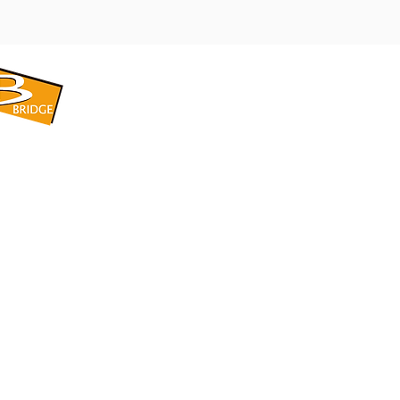
​BRIDGE CORPORATION
​株式会社ブリッジ
〒599-8104 大阪府堺市東区引野町1-5-1
TEL: 072-253-2205 FAX: 072-247-5870
bridge@violet.plala.or.jp
©2022 by 株式会社ブリッジ -