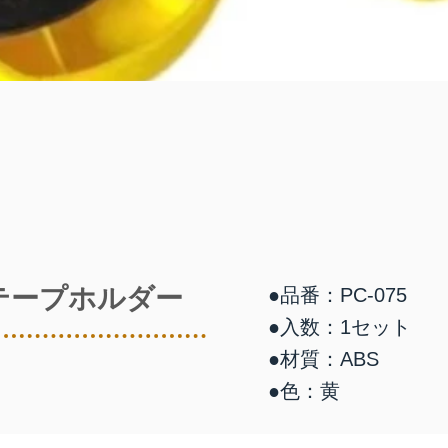
テープホルダー
●品番：PC-075
●入数：1セット
●材質：ABS
●色：黄