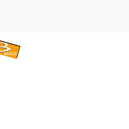
​BRIDGE CORPORATION
​株式会社ブリッジ
〒599-8104 大阪府堺市東区引野町1-5-1
TEL: 072-253-2205 FAX: 072-247-5870
bridge@violet.plala.or.jp
©2022 by 株式会社ブリッジ -