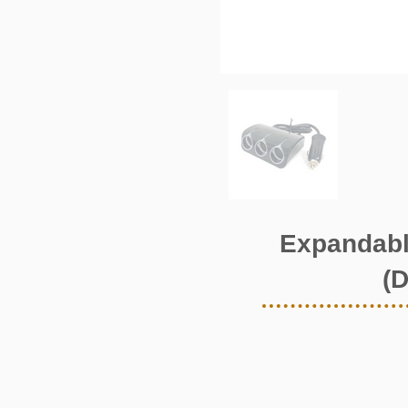
Expandable
(