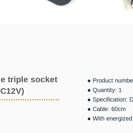
 triple socket
● Product numbe
DC12V)
● Quantity: 1
● Specification:
● Cable: 60cm
● With energized