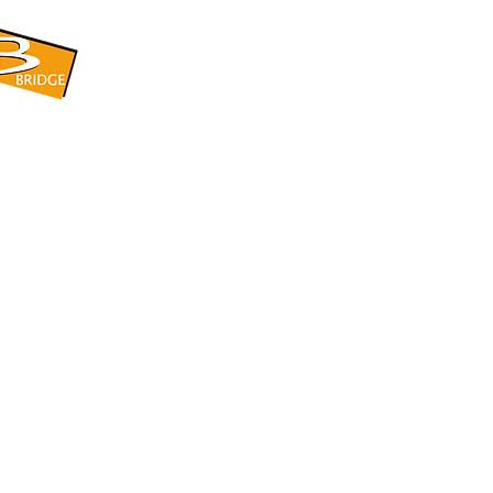
​BRIDGE CORPORATION
​株式会社ブリッジ
〒599-8104 大阪府堺市東区引野町1-5-1
TEL: 072-253-2205 FAX: 072-247-5870
bridge@violet.plala.or.jp
©2022 by 株式会社ブリッジ -