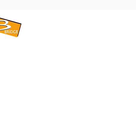
​BRIDGE CORPORATION
​株式会社ブリッジ
〒599-8104 大阪府堺市東区引野町1-5-1
TEL: 072-253-2205 FAX: 072-247-5870
bridge@violet.plala.or.jp
©2022 by 株式会社ブリッジ -