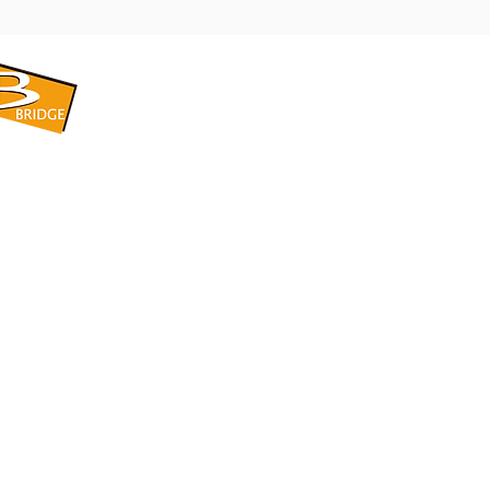
​BRIDGE CORPORATION
​株式会社ブリッジ
〒599-8104 大阪府堺市東区引野町1-5-1
TEL: 072-253-2205 FAX: 072-247-5870
bridge@violet.plala.or.jp
©2022 by 株式会社ブリッジ -