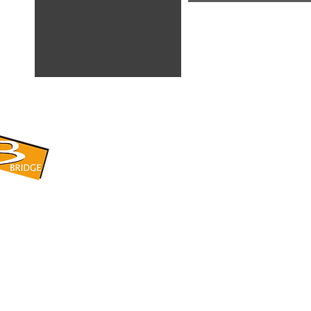
​BRIDGE CORPORATION
​株式会社ブリッジ
〒599-8104 大阪府堺市東区引野町1-5-1
TEL: 072-253-2205 FAX: 072-247-5870
bridge@violet.plala.or.jp
©2022 by 株式会社ブリッジ -