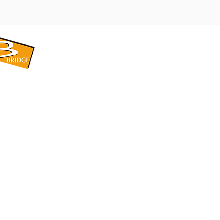
​BRIDGE CORPORATION
​株式会社ブリッジ
〒599-8104 大阪府堺市東区引野町1-5-1
TEL: 072-253-2205 FAX: 072-247-5870
bridge@violet.plala.or.jp
©2022 by 株式会社ブリッジ -