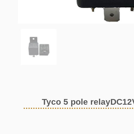
Tyco 5 pole relayDC12