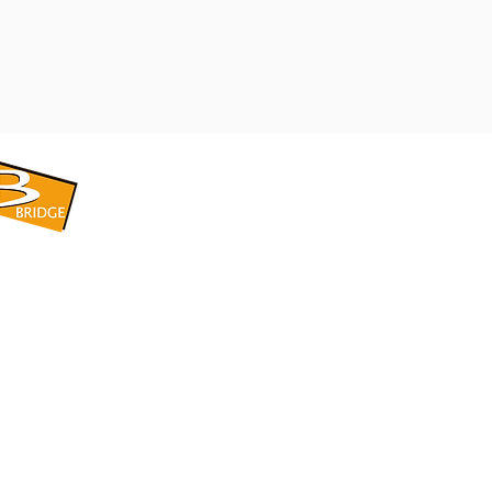
​BRIDGE CORPORATION
​株式会社ブリッジ
〒599-8104 大阪府堺市東区引野町1-5-1
TEL: 072-253-2205 FAX: 072-247-5870
bridge@violet.plala.or.jp
©2022 by 株式会社ブリッジ -