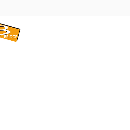
​BRIDGE CORPORATION
​株式会社ブリッジ
〒599-8104 大阪府堺市東区引野町1-5-1
TEL: 072-253-2205 FAX: 072-247-5870
bridge@violet.plala.or.jp
©2022 by 株式会社ブリッジ -