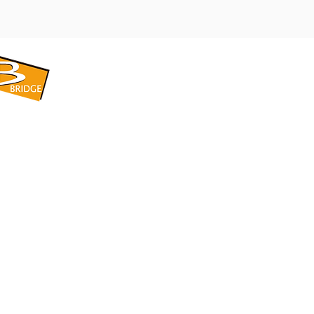
​BRIDGE CORPORATION
​株式会社ブリッジ
〒599-8104 大阪府堺市東区引野町1-5-1
TEL: 072-253-2205 FAX: 072-247-5870
bridge@violet.plala.or.jp
©2022 by 株式会社ブリッジ -