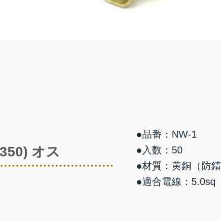
●品番：NW-1
50) オス
●入数：50
●材質：黄銅（防
●適合電線：5.0sq