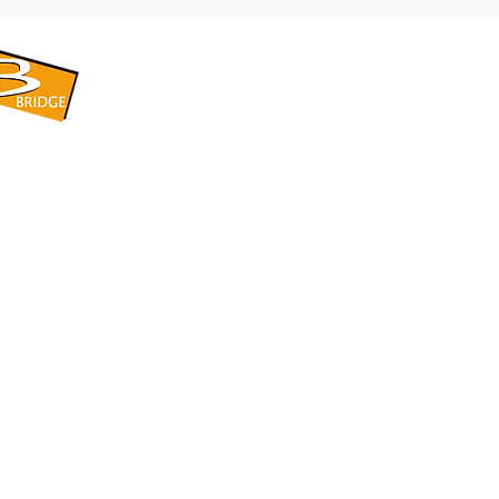
​BRIDGE CORPORATION
​株式会社ブリッジ
〒599-8104 大阪府堺市東区引野町1-5-1
TEL: 072-253-2205 FAX: 072-247-5870
bridge@violet.plala.or.jp
©2022 by 株式会社ブリッジ -