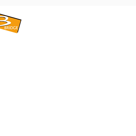
​BRIDGE CORPORATION
​株式会社ブリッジ
〒599-8104 大阪府堺市東区引野町1-5-1
TEL: 072-253-2205 FAX: 072-247-5870
bridge@violet.plala.or.jp
©2022 by 株式会社ブリッジ -