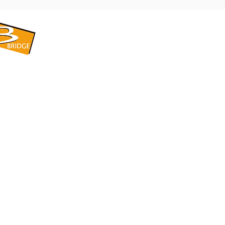
​BRIDGE CORPORATION
​株式会社ブリッジ
〒599-8104 大阪府堺市東区引野町1-5-1
TEL: 072-253-2205 FAX: 072-247-5870
bridge@violet.plala.or.jp
©2022 by 株式会社ブリッジ -