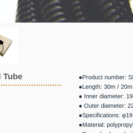
d Tube
●Product number: S
●Length: 30m / 20m
● Inner diameter: 19
● Outer diameter: 2
●Specifications: φ19
●Material: polypropy