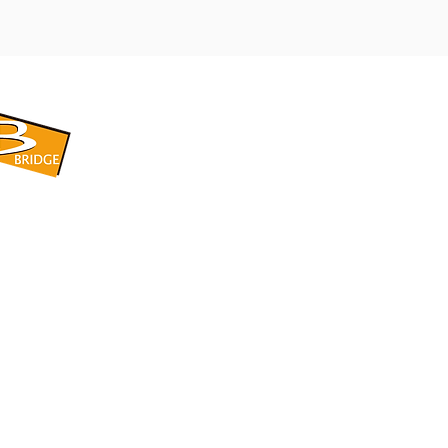
​BRIDGE CORPORATION
​株式会社ブリッジ
〒599-8104 大阪府堺市東区引野町1-5-1
TEL: 072-253-2205 FAX: 072-247-5870
bridge@violet.plala.or.jp
©2022 by 株式会社ブリッジ -