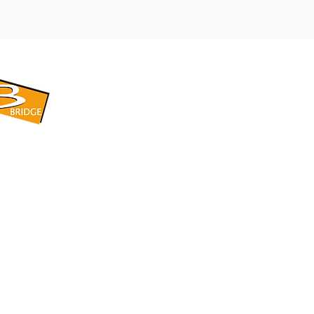
​BRIDGE CORPORATION
​株式会社ブリッジ
〒599-8104 大阪府堺市東区引野町1-5-1
TEL: 072-253-2205 FAX: 072-247-5870
bridge@violet.plala.or.jp
©2022 by 株式会社ブリッジ -