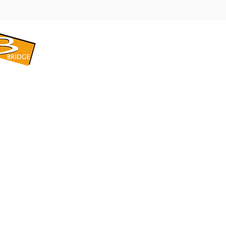
​BRIDGE CORPORATION
​株式会社ブリッジ
〒599-8104 大阪府堺市東区引野町1-5-1
TEL: 072-253-2205 FAX: 072-247-5870
bridge@violet.plala.or.jp
©2022 by 株式会社ブリッジ -