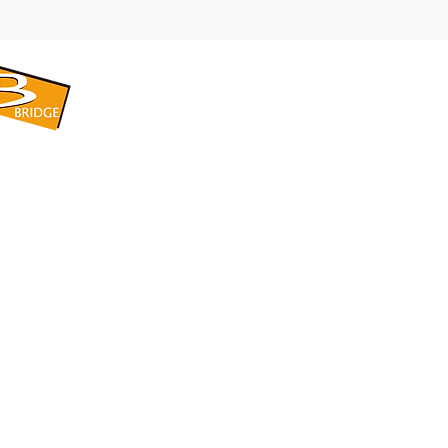
​BRIDGE CORPORATION
​株式会社ブリッジ
〒599-8104 大阪府堺市東区引野町1-5-1
TEL: 072-253-2205 FAX: 072-247-5870
bridge@violet.plala.or.jp
©2022 by 株式会社ブリッジ -