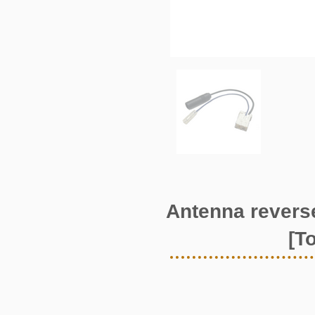
Antenna revers
[T