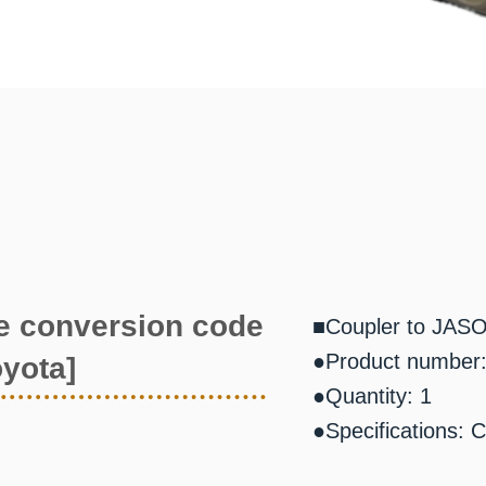
e conversion code
■Coupler to JASO
●Product number
oyota]
●Quantity: 1
●Specifications: 