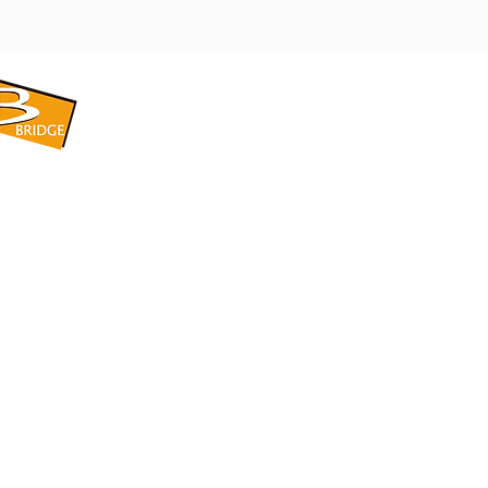
​BRIDGE CORPORATION
​株式会社ブリッジ
〒599-8104 大阪府堺市東区引野町1-5-1
TEL: 072-253-2205 FAX: 072-247-5870
bridge@violet.plala.or.jp
©2022 by 株式会社ブリッジ -