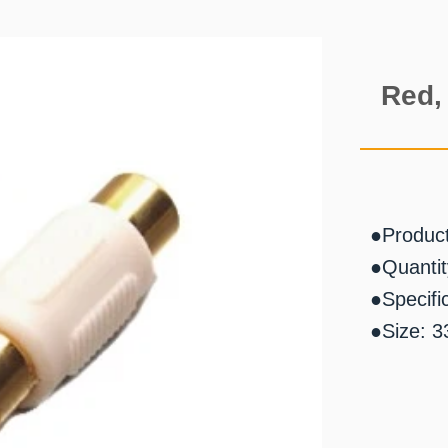
Red, 
●Produc
●Quantit
●Specifi
●Size: 