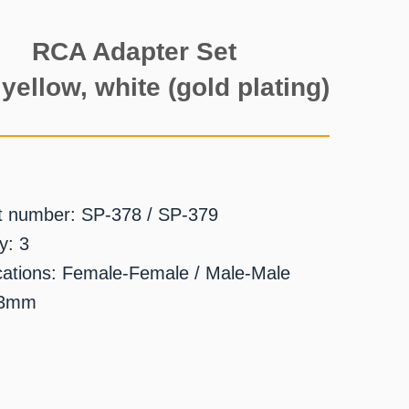
RCA Adapter Set
yellow, white (gold plating)
t number: SP-378 / SP-379
y: 3
cations: Female-Female / Male-Male
33mm