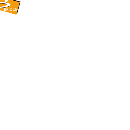
​BRIDGE CORPORATION
​株式会社ブリッジ
〒599-8104 大阪府堺市東区引野町1-5-1
TEL: 072-253-2205 FAX: 072-247-5870
bridge@violet.plala.or.jp
©2022 by 株式会社ブリッジ -