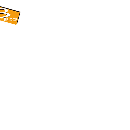
​BRIDGE CORPORATION
​株式会社ブリッジ
〒599-8104 大阪府堺市東区引野町1-5-1
TEL: 072-253-2205 FAX: 072-247-5870
bridge@violet.plala.or.jp
©2022 by 株式会社ブリッジ -