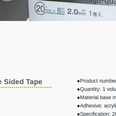
 Sided Tape
●Product numbe
●Quantity: 1 vo
●Material base ma
●Adhesive: acryl
●Specification