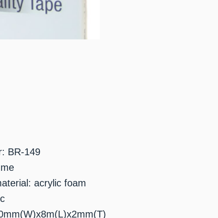
r: BR-149
lume
terial: acrylic foam
ic
: 20mm(W)x8m(L)x2mm(T)