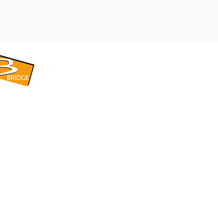
​BRIDGE CORPORATION
​株式会社ブリッジ
〒599-8104 大阪府堺市東区引野町1-5-1
TEL: 072-253-2205 FAX: 072-247-5870
bridge@violet.plala.or.jp
©2022 by 株式会社ブリッジ -