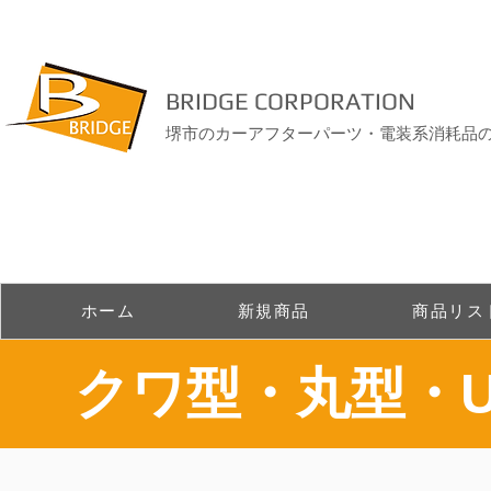
BRIDGE CORPORATION
堺市のカーアフターパーツ・電装系消耗品
ホーム
新規商品
商品リス
​クワ型・丸型・