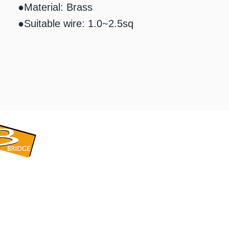
●Material: Brass
●Suitable wire: 1.0~2.5sq
​BRIDGE CORPORATION
​株式会社ブリッジ
〒599-8104 大阪府堺市東区引野町1-5-1
TEL: 072-253-2205 FAX: 072-247-5870
bridge@violet.plala.or.jp