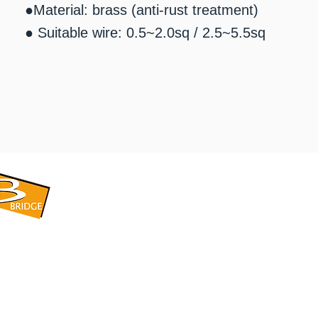
●Material: brass (anti-rust treatment)
● Suitable wire: 0.5~2.0sq / 2.5~5.5sq
​BRIDGE CORPORATION
​株式会社ブリッジ
〒599-8104 大阪府堺市東区引野町1-5-1
TEL: 072-253-2205 FAX: 072-247-5870
bridge@violet.plala.or.jp