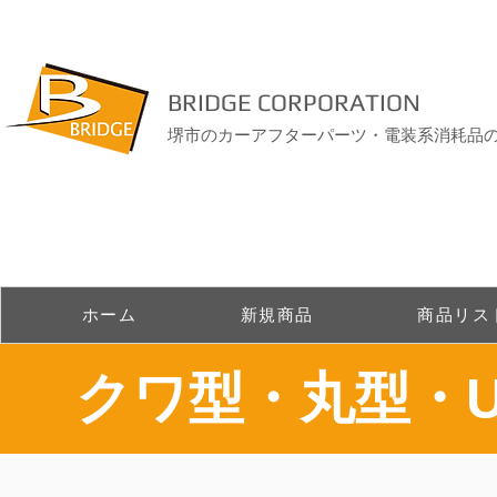
BRIDGE CORPORATION
堺市のカーアフターパーツ・電装系消耗品
ホーム
新規商品
商品リス
​クワ型・丸型・