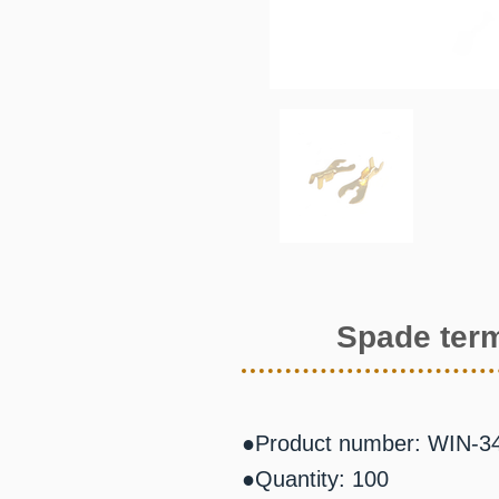
Spade term
●Product number: WIN-3
●Quantity: 100