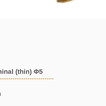
inal (thin) Φ5
4