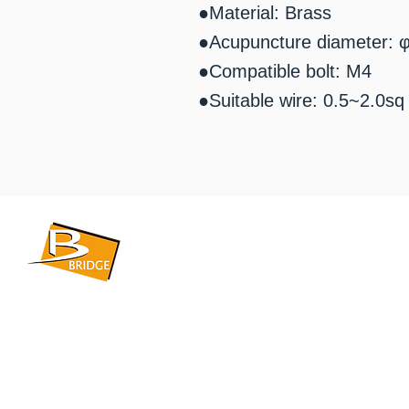
●Material: Brass
●Acupuncture diameter: 
●Compatible bolt: M4
●Suitable wire: 0.5~2.0sq
​BRIDGE CORPORATION
​株式会社ブリッジ
〒599-8104 大阪府堺市東区引野町1-5-1
TEL: 072-253-2205 FAX: 072-247-5870
bridge@violet.plala.or.jp