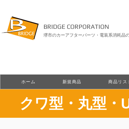
BRIDGE CORPORATION
堺市のカーアフターパーツ・電装系消耗品
ホーム
新規商品
商品リス
​クワ型・丸型・