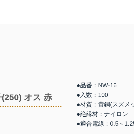
●品番：NW-16
●入数：100
250) オス 赤
●材質：黄銅(スズメ
●絶縁材：ナイロン
●適合電線：0.5～1.2