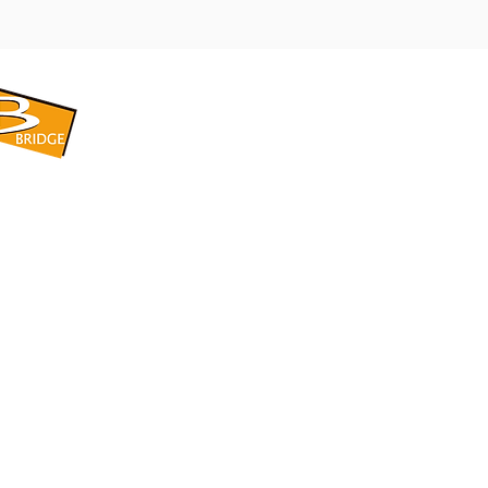
​BRIDGE CORPORATION
​株式会社ブリッジ
〒599-8104 大阪府堺市東区引野町1-5-1
TEL: 072-253-2205 FAX: 072-247-5870
bridge@violet.plala.or.jp
©2022 by 株式会社ブリッジ -