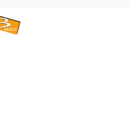
​BRIDGE CORPORATION
​株式会社ブリッジ
〒599-8104 大阪府堺市東区引野町1-5-1
TEL: 072-253-2205 FAX: 072-247-5870
bridge@violet.plala.or.jp
©2022 by 株式会社ブリッジ -