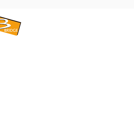
​BRIDGE CORPORATION
​株式会社ブリッジ
〒599-8104 大阪府堺市東区引野町1-5-1
TEL: 072-253-2205 FAX: 072-247-5870
bridge@violet.plala.or.jp
©2022 by 株式会社ブリッジ -