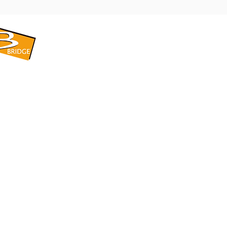
​BRIDGE CORPORATION
​株式会社ブリッジ
〒599-8104 大阪府堺市東区引野町1-5-1
TEL: 072-253-2205 FAX: 072-247-5870
bridge@violet.plala.or.jp
©2022 by 株式会社ブリッジ -