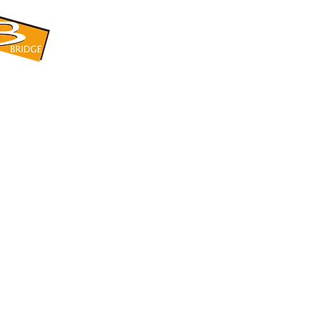
​BRIDGE CORPORATION
​株式会社ブリッジ
〒599-8104 大阪府堺市東区引野町1-5-1
TEL: 072-253-2205 FAX: 072-247-5870
bridge@violet.plala.or.jp
©2022 by 株式会社ブリッジ -